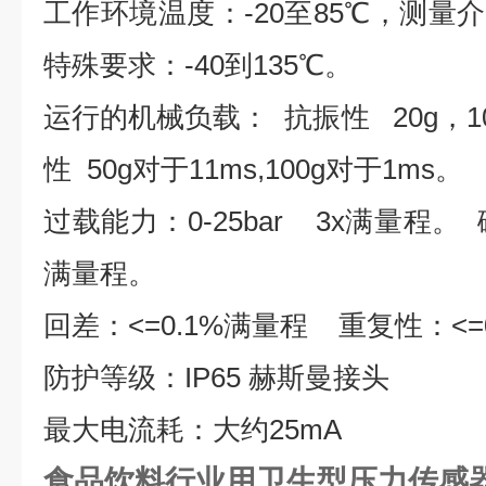
工作环境温度：
-20
至
85
℃，测量
特殊要求：
-40
到
135
℃。
运行的机械负载：
抗振性
20g
，
1
性
50g
对于
11ms,100g
对于
1ms
。
过载能力：
0-25bar
3x
满量程。
满量程。
回差：
<=0.1%
满量程
重复性：
<=
防护等级：
IP65
赫斯曼接头
最大电流耗：大约
25mA
食品饮料行业用卫生型压力传感