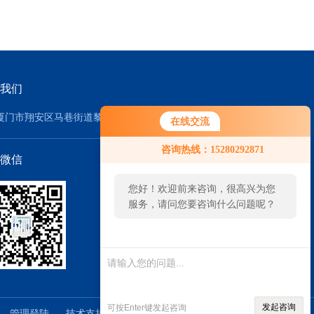
我们
厦门市翔安区马巷街道黎安林柄里90号
在线交流
咨询热线：15280292871
微信
您好！欢迎前来咨询，很高兴为您
服务，请问您要咨询什么问题呢？
发起咨询
可按Enter键发起咨询
2
管理登陆
技术支持：
仪表网
sitemap.xml