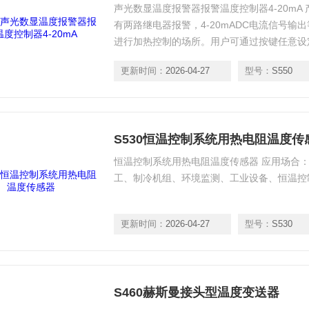
声光数显温度报警器报警温度控制器4-20mA
有两路继电器报警，4-20mADC电流信号输
进行加热控制的场所。用户可通过按键任意设
围等。该系列产品抗干扰能力强，可靠性高。
更新时间：
2026-04-27
型号：
S550
拟量输出和现场显示为一体的高精密产品。
S530恒温控制系统用热电阻温度传
恒温控制系统用热电阻温度传感器 应用场合：
工、制冷机组、环境监测、工业设备、恒温控
更新时间：
2026-04-27
型号：
S530
S460赫斯曼接头型温度变送器