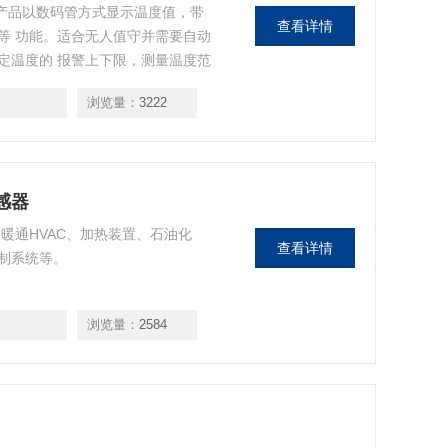
 产品以数码管方式显示温度值，带
查看详情
出等 功能。适合无人值守并需要自动
定温度的 报警上下限，测量温度范
是集成了温度测量 、报警输出、模
浏览量：
3222
感器
暖通HVAC、加热装置、石油化
查看详情
制系统等。
浏览量：
2584