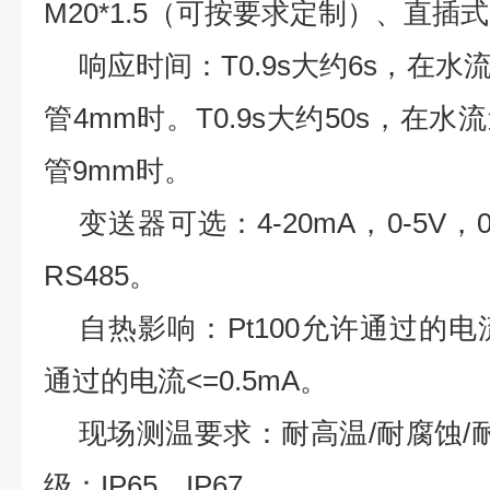
M20*1.5
（可按要求定制）、直插式
响应时间：
T0.9s
大约
6s
，在水
管
4mm
时。
T0.9s
大约
50s
，在水流
管
9mm
时。
变送器可选：
4-20mA
，
0-5V
，
RS485
。
自热影响：
Pt100
允许通过的电
通过的电流
<=0.5mA
。
现场测温要求：耐高温
/
耐腐蚀
/
级：
IP65
、
IP67
。