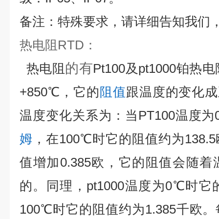
备注：特殊要求，请详细告知我们
热电阻
RTD
：
的有
热电阻
Pt100
及
pt1000
铂热电
+850
℃，它的
阻值
跟温度的变化成
温度变化关系为：当
PT100
温度为
姆
，在
100
℃
时它的阻值约为
138.5
值增加
0.385
欧，它的阻值会随着
的。同理，
pt1000
温度为
0
℃
时它
100
℃
时它的阻值约为
1.385
千欧。