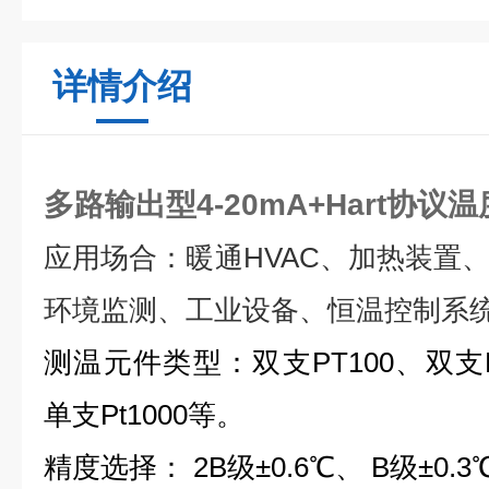
详情介绍
多路输出型4-20mA+Hart协议
应用场合：暖通
HVAC
、加热装置
环境监测、工业设备、恒温控制系
测温元件类型：双支
PT100
、双支
单支
Pt1000
等。
精度选择：
2B
级±
0.6
℃、
B
级±
0.3