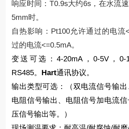
响应时间：
T0.9s
大约
6s
，在水流速
5mm
时。
自热影响：
Pt100
允许通过的电流
过的电流
<=0.5mA
。
变送可选：
4-20mA
，
0-5V
，
0-
RS485
。
Hart
通讯协议。
输出类型可选：（双电流信号输出
电阻信号输出、电阻信号加电流信
压信号输出等。）
现场测温要求：耐高温
/
耐腐蚀
/
耐磨