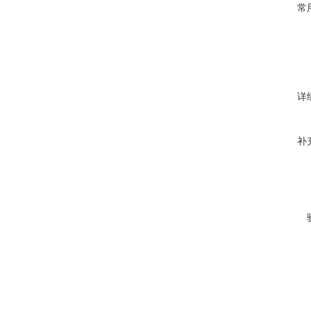
常
详
补