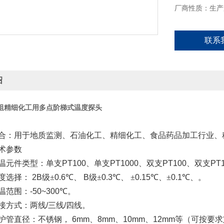
厂商性质：生产
联系
绍
阻精细化工用多点阶梯式温度探头
合：用于地质监测、石油化工、精细化工、食品药品加工行业、
术参数
温元件类型：单支
PT100
、单支
PT1000
、双支
PT100
、双支
PT
度选择：
2B
级±
0.6
℃、
B
级±
0.3
℃、
±
0.15
℃、
±
0.1
℃、。
温范围：
-50~300
℃。
接方式：两线
/
三线
/
四线。
护管直径：不锈钢，
6mm
、
8mm
、
10mm
、
12mm
等（可按要求