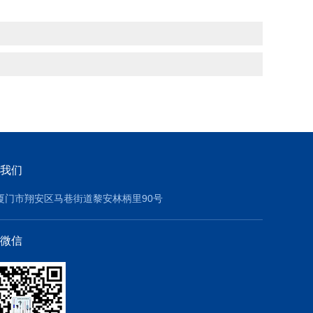
我们
厦门市翔安区马巷街道黎安林柄里90号
微信