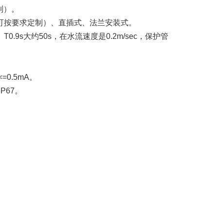
制）。
可按要求定制）、直插式、法兰安装式。
。
T0.9s
大约
50s
，在水流速度是
0.2m/sec
，保护管
<=0.5mA
。
IP67
。