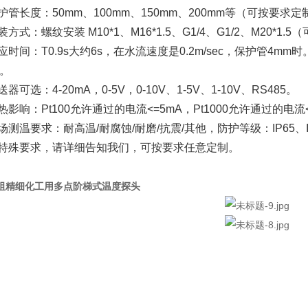
护管长度：
50mm
、
100mm
、
150mm
、
200mm
等（可按要求定
装方式：螺纹安装
M10*1
、
M16*1.5
、
G1/4
、
G1/2
、
M20*1.5
（
应时间：
T0.9s
大约
6s
，在水流速度是
0.2m/sec
，保护管
4mm
时
。
送器可选：
4-20mA
，
0-5V
，
0-10V
、
1-5V
、
1-10V
、
RS485
。
热影响：
Pt100
允许通过的电流
<=5mA
，
Pt1000
允许通过的电流
场测温要求：耐高温
/
耐腐蚀
/
耐磨
/
抗震
/
其他，防护等级：
IP65
、
特殊要求，请详细告知我们，可按要求任意定制。
阻精细化工用多点阶梯式温度探头