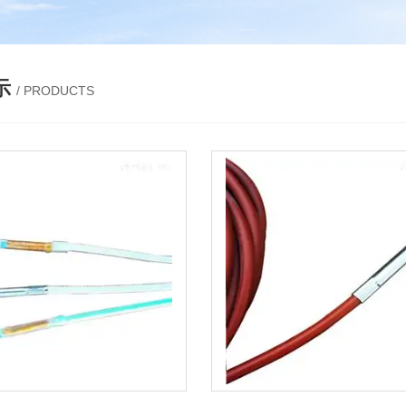
示
/ PRODUCTS