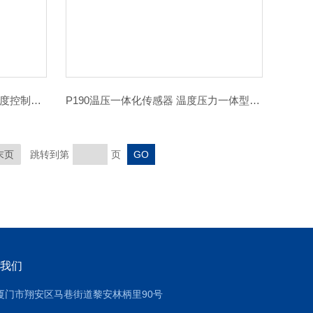
S550声光数显温度报警器报警温度控制器4-20mA
P190温压一体化传感器 温度压力一体型变送器
末页
跳转到第
页
我们
厦门市翔安区马巷街道黎安林柄里90号