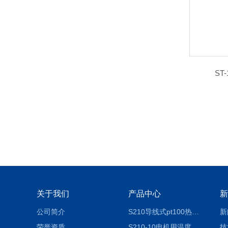
ST
关于我们
产品中心
新
公司简介
S210导线式pt100热电阻
新
荣誉资质
S210-10电机用温度探头
技