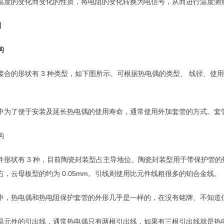
温度的变化而变化的性质，将电阻的变化转换为电信号，从而进行温度测
别
构
接合的形状有 3 种类型，如下图所示。可根据热电偶的类型、 线径、
中为了便于安装及延长热电偶的使用寿命，通常使用外加套管的方式。套
构
件形状有 3 种，目前陶瓷封装型占主导地位。陶瓷封装型用于带保护管
右，云母板型的约为 0.05mm。引线则使用比元件线粗很多的铂合金线。
中，热电偶和热电阻保护套管的外形几乎是一样的，在没有铭牌、不知道
温元件的引出线，通常热电偶只有两根引出线，如果有三根引出线就是热