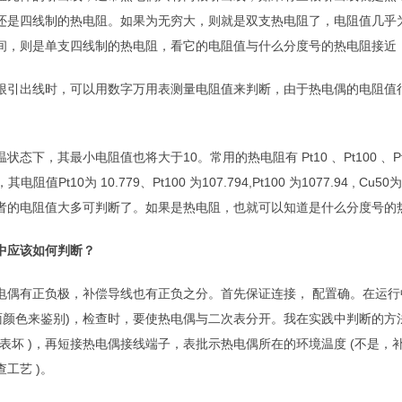
还是四线制的热电阻。如果为无穷大，则就是双支热电阻了，电阻值几乎
0 之间，则是单支四线制的热电阻，看它的电阻值与什么分度号的热电阻接近
根引出线时，可以用数字万用表测量电阻值来判断，由于热电偶的电阻值
状态下，其最小电阻值也将大于10。常用的热电阻有 Pt10 、Pt100 、P
电阻值Pt10为 10.779、Pt100 为107.794,Pt100 为1077.94 , C
者的电阻值大多可判断了。如果是热电阻，也就可以知道是什么分度号的
中应该如何判断？
电偶有正负极，补偿导线也有正负之分。首先保证连接， 配置确。在运行中
表面颜色来鉴别)，检查时，要使热电偶与二次表分开。我在实践中判断的
，表坏 )，再短接热电偶接线端子，表批示热电偶所在的环境温度 (不是，补
工艺 )。