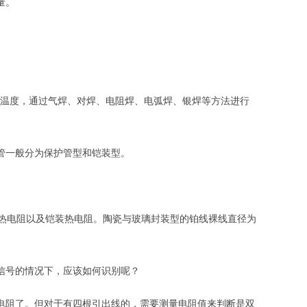
量。
使用温度，通过气焊、对焊、电阻焊、电弧焊、银焊等方法进行
管一般分为保护管型和铠装型。
的热电阻以及铠装热电阻。陶瓷与玻璃封装型的铂线裸线直径为
信号的情况下，应该如何识别呢？
电阻了。但对于有四根引出线的，需要测量电阻值来判断是双