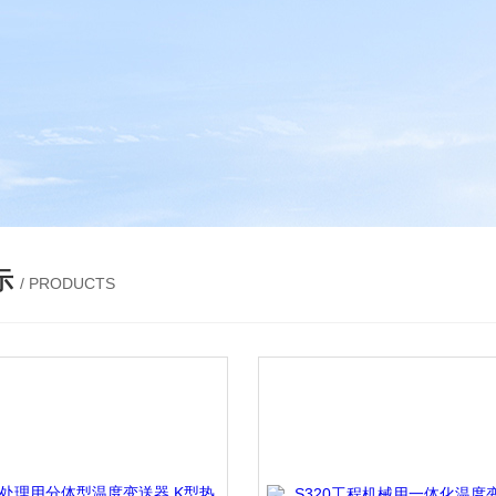
示
/ PRODUCTS